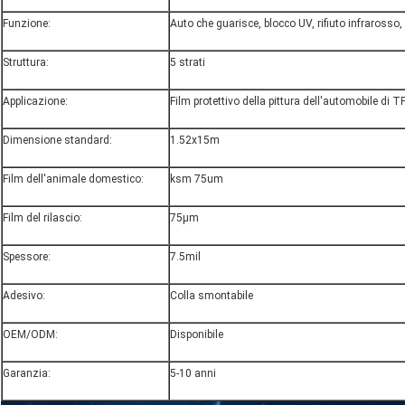
Funzione:
Auto che guarisce, blocco UV, rifiuto infrarosso, 
Struttura:
5 strati
Applicazione:
Film protettivo della pittura dell'automobile di 
Dimensione standard:
1.52x15m
Film dell'animale domestico:
ksm 75um
Film del rilascio:
75μm
Spessore:
7.5mil
Adesivo:
Colla smontabile
OEM/ODM:
Disponibile
Garanzia:
5-10 anni