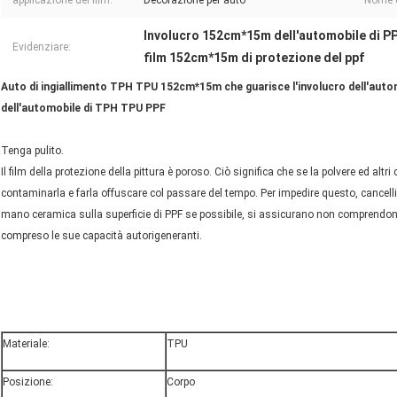
applicazione del film:
Decorazione per auto
Nome d
Involucro 152cm*15m dell'automobile di P
Evidenziare:
film 152cm*15m di protezione del ppf
Auto di ingiallimento TPH TPU 152cm*15m che guarisce l'involucro dell'automo
dell'automobile di TPH TPU PPF
Tenga pulito.
Il film della protezione della pittura è poroso. Ciò significa che se la polvere ed al
contaminarla e farla offuscare col passare del tempo. Per impedire questo, cancelli
mano ceramica sulla superficie di PPF se possibile, si assicurano non comprendono 
compreso le sue capacità autorigeneranti.
Materiale:
TPU
Posizione:
Corpo