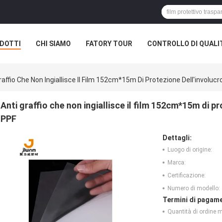
DOTTI
CHI SIAMO
FATORY TOUR
CONTROLLO DI QUALI
raffio Che Non Ingiallisce Il Film 152cm*15m Di Protezione Dell'involucr
Anti graffio che non ingiallisce il film 152cm*15m di pr
PPF
Dettagli:
Luogo di origine:
Marca:
Certificazione:
Numero di modello:
Termini di pagame
Quantità di ordine 