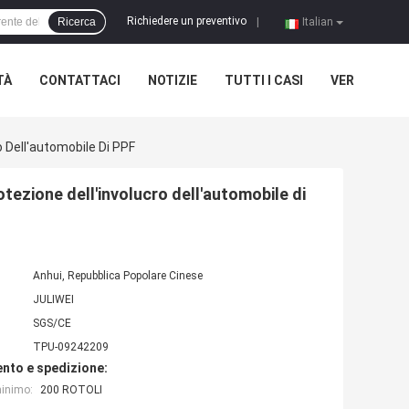
Richiedere un preventivo
Ricerca
|
Italian
TÀ
CONTATTACI
NOTIZIE
TUTTI I CASI
VER
o Dell'automobile Di PPF
otezione dell'involucro dell'automobile di
Anhui, Repubblica Popolare Cinese
JULIWEI
SGS/CE
TPU-09242209
nto e spedizione:
minimo:
200 ROTOLI