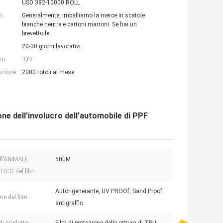
USD 382-10000 ROLL
i:
Generalmente, imballiamo la merce in scatole
bianche neutre e cartoni marroni. Se hai un
brevetto le
20-30 giorni lavorativi
to:
T/T
azione:
2000 rotoli al mese
one dell'involucro dell'automobile di PPF
ell'ANIMALE
50μM
ICO del film:
Autorigenerante, UV PROOf, Sand Proof,
e del film:
antigraffio