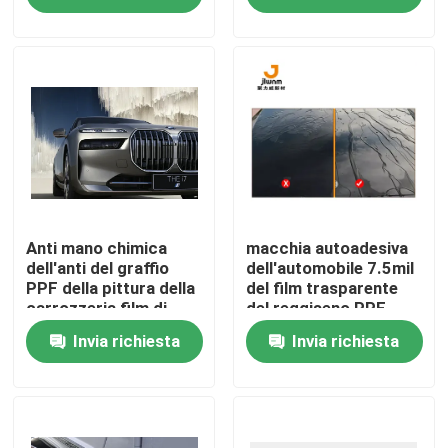
Prodotti
Film di TPU PPF
film dell'automobile di tpu
Film di protezione della pittura di TPU
Anti mano chimica
macchia autoadesiva
dell'anti del graffio
dell'automobile 7.5mil
PPF della pittura della
del film trasparente
carrozzeria film di
del reggiseno PPF
Film della tinta della finestra
protezione
resistente
Invia richiesta
Invia richiesta
Film infrangibile della finestra
Film di protezione di PPF