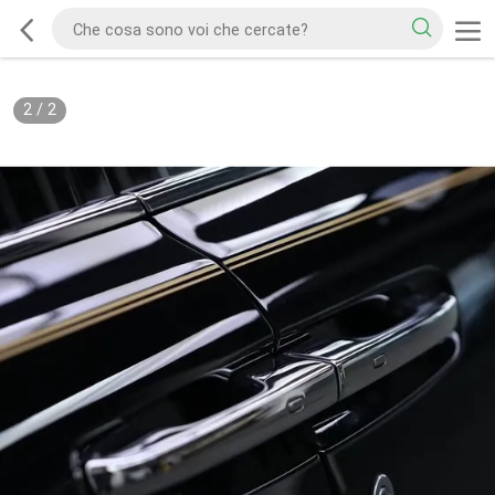
2
/
2