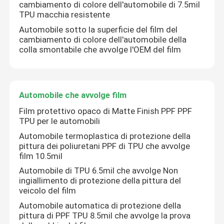
cambiamento di colore dell'automobile di 7.5mil
TPU macchia resistente
Film del cambiamento di colore dell'automobile
Automobile sotto la superficie del film del
cambiamento di colore dell'automobile della
colla smontabile che avvolge l'OEM del film
Automobile che avvolge film
Film della tinta del faro
Automobile che avvolge film
Film protettivo opaco di Matte Finish PPF PPF
Film panoramico del tetto
TPU per le automobili
Automobile termoplastica di protezione della
pittura dei poliuretani PPF di TPU che avvolge
Film dell'isolamento di un edificio
film 10.5mil
Automobile di TPU 6.5mil che avvolge Non
ingiallimento di protezione della pittura del
veicolo del film
Automobile automatica di protezione della
pittura di PPF TPU 8.5mil che avvolge la prova