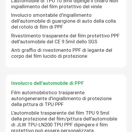
L'automobile di TPU 10.5mil dipinge il chiaro Non
ingiallimento del film protettivo del vinile
Involucro smontabile d'ingiallimento
Fatory Tour
dell'automobile di guarigione di auto della colla
del rotolo di film di PPF
Controllo di qualità
Rivestimento trasparente del film protettivo PPF
dell'automobile del CE 9.5mil dello SGS
Anti graffio di rivestimento PPF di legante del
Contattaci
corpo del film lucido di protezione
notizie
Involucro dell'automobile di PPF
Tutti i casi
Film automobilistico trasparente
autorigenerante d'ingiallimento di protezione
della pittura di TPU PPF
VR
L'automobile trasparente del film TPU 9.5mil
della protezione del film/pittura dell'automobile
di JLW TPU-LN200 TPU PPF dipingere il film
Film di TPU PPF
protettivo può essere personalizzata