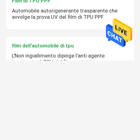
Film di TPU PPF
Automobile autorigenerante trasparente che
avvolge la prova UV del film di TPU PPF
film dell'automobile di tpu
L'Non ingiallimento dipinge l'anti agente
inquinante di TPU del film protettivo
dell'automobile
Film di protezione della pittura di TPU
OEM automobilistico di sostegno del film di
protezione della pittura di 7.5mil PPF