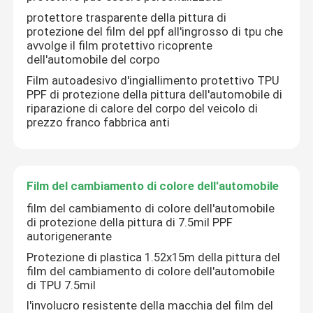
protettore trasparente della pittura di
protezione del film del ppf all'ingrosso di tpu che
film dell'automobile di tpu
avvolge il film protettivo ricoprente
dell'automobile del corpo
Film autoadesivo d'ingiallimento protettivo TPU
Film di protezione della pittura di TPU
PPF di protezione della pittura dell'automobile di
riparazione di calore del corpo del veicolo di
prezzo franco fabbrica anti
Film della tinta della finestra
Film infrangibile della finestra
Film del cambiamento di colore dell'automobile
film del cambiamento di colore dell'automobile
Film di protezione di PPF
di protezione della pittura di 7.5mil PPF
autorigenerante
Protezione di plastica 1.52x15m della pittura del
Rotolo di film di PPF
film del cambiamento di colore dell'automobile
di TPU 7.5mil
Involucro dell'automobile di PPF
l'involucro resistente della macchia del film del