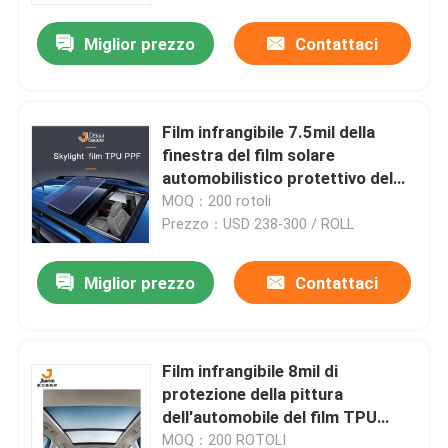
Miglior prezzo
Contattaci
Film infrangibile 7.5mil della
finestra del film solare
automobilistico protettivo del
lucernario
MOQ：200 rotoli
Prezzo：USD 238-300 / ROLL
Miglior prezzo
Contattaci
Casa
Film infrangibile 8mil di
Chi siamo
protezione della pittura
dell'automobile del film TPU
della finestra della colla
Contatti
MOQ：200 ROTOLI