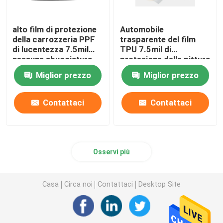
alto film di protezione
Automobile
della carrozzeria PPF
trasparente del film
di lucentezza 7.5mil
TPU 7.5mil di
nessuna sbucciatura
protezione della pittura
di JLW TPU-MT15
Miglior prezzo
Miglior prezzo
(PX98#15) PPF
dipingere film
protettivo
Contattaci
Contattaci
Osservi più
Casa
Circa noi
Contattaci
Desktop Site