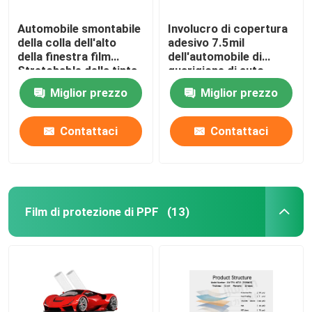
Automobile smontabile
Involucro di copertura
della colla dell'alto
adesivo 7.5mil
della finestra film
dell'automobile di
Stretchable della tinta
guarigione di auto
che avvolge film
dell'alto della finestra
Miglior prezzo
Miglior prezzo
film lucido della tinta
Contattaci
Contattaci
Film di protezione di PPF
(13)