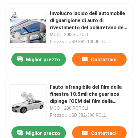
Involucro lucido dell'automobile
di guarigione di auto di
rivestimento del poliuretano del
film infrangibile termoplastico
MOQ：200 ROTOLI
della finestra
Prezzo：USD 382-10000 ROLL
Miglior prezzo
Contattaci
l'auto infrangibile del film della
finestra 10.5mil che guarisce
dipinge l'OEM del film della
protezione
MOQ：200 ROTOLI
Prezzo：USD 382-398 ROLL
Miglior prezzo
Contattaci