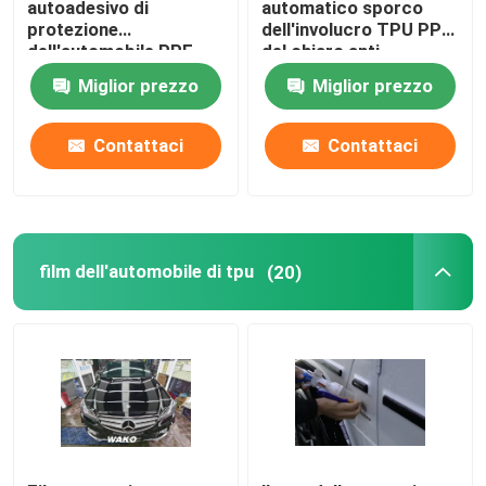
autoadesivo di
automatico sporco
protezione
dell'involucro TPU PPF
dell'automobile PPF
del chiaro anti
dell'anti graffio
dell'automobile di Tpu
Miglior prezzo
Miglior prezzo
Ppf Tpu anti della
pittura film giallo
invisibile trasparente di
Contattaci
Contattaci
protezione
film dell'automobile di tpu
(20)