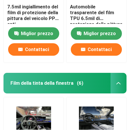
7.5mil ingiallimento del
Automobile
film di protezione della
trasparente del film
pittura del veicolo PPF
TPU 6.5mil di
anti
protezione della pittura
di JLW TPU-MT13
Miglior prezzo
Miglior prezzo
(PX98#13) PPF
dipingere film
protettivo
Contattaci
Contattaci
Film della tinta della finestra
(6)