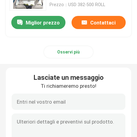
smontabile
Prezzo：USD 382-500 ROLL
Prodotti
Miglior prezzo
Contattaci
Film di TPU PPF
Osservi più
film dell'automobile di tpu
Film di protezione della pittura di TPU
Lasciate un messaggio
Ti richiameremo presto!
Film della tinta della finestra
Film infrangibile della finestra
Film di protezione di PPF